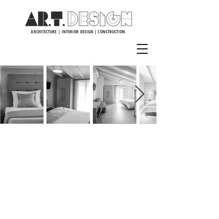
ARCHITECTURE | INTERIOR DESIGN | CONSTRUCTION
Πλατεία Ζαμπελίου 5, 31 100, Λευκάδα
info@ar-t-design.com